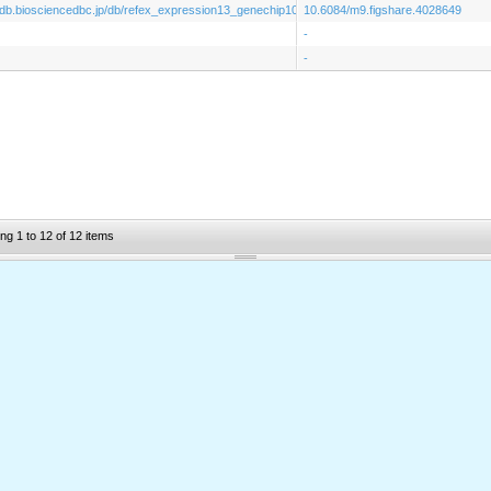
godb.biosciencedbc.jp/db/refex_expression13_genechip10_rat_gse952
10.6084/m9.figshare.4028649
-
-
ng 1 to 12 of 12 items