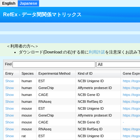
English
Japanese
RefEx - データ間関係マトリックス
＜利用者の方へ＞
ダウンロード(Download:の右)する前に
利用許諾
を注意深くお読み
Find
Entry
Species
Experimental Method
Kind of ID
Gene Expres
Show
human
EST
NCBI Unigene ID
https://to
Show
human
GeneChip
Affymetrix probeset ID
https://to
Show
human
CAGE
NCBI Gene ID
https://to
Show
human
RNAseq
NCBI RefSeq ID
https://to
Show
mouse
EST
NCBI Unigene ID
https://to
Show
mouse
GeneChip
Affymetrix probeset ID
https://to
Show
mouse
CAGE
NCBI Gene ID
-
Show
mouse
RNAseq
NCBI RefSeq ID
https://to
Show
rat
EST
NCBI Unigene ID
https://to