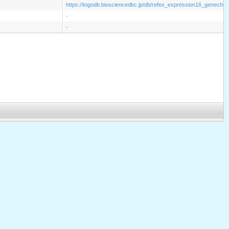
https://togodb.biosciencedbc.jp/db/refex_expression16_genechi
-
-