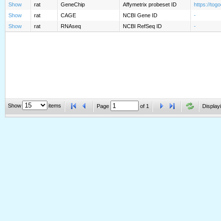
Show
rat
GeneChip
Affymetrix probeset ID
https://to
Show
rat
CAGE
NCBI Gene ID
-
Show
rat
RNAseq
NCBI RefSeq ID
-
Show
items
Page
of
1
Displayi