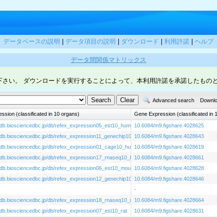
データベースの説明
|
データ項目の説明
|
ダウンロード
|
利用許諾
|
ヘルプ
データ間関係マトリックス
下さい。 ダウンロードを実行することによって、本利用許諾を承諾したもの
Advanced search
Downl
sion (classificated in 10 organs)
Gene Expression (classificated in
godb.biosciencedbc.jp/db/refex_expression05_est10_human
10.6084/m9.figshare.4028625
godb.biosciencedbc.jp/db/refex_expression11_genechip10_human_gse7307
10.6084/m9.figshare.4028643
godb.biosciencedbc.jp/db/refex_expression01_cage10_human_prjdb1099
10.6084/m9.figshare.4028619
godb.biosciencedbc.jp/db/refex_expression17_rnaseq10_human_prjeb2445
10.6084/m9.figshare.4028661
godb.biosciencedbc.jp/db/refex_expression06_est10_mouse
10.6084/m9.figshare.4028628
godb.biosciencedbc.jp/db/refex_expression12_genechip10_mouse_gse10246
10.6084/m9.figshare.4028646
-
godb.biosciencedbc.jp/db/refex_expression18_rnaseq10_mouse_prjna30467
10.6084/m9.figshare.4028664
godb.biosciencedbc.jp/db/refex_expression07_est10_rat
10.6084/m9.figshare.4028631