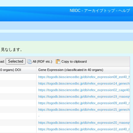
NBDC
-
アーカイブトップ
-
ヘルプ
と見なします。
oad:
All (RDF etc.)
Copy to clipboard
 10 organs) DOI
Gene Expression (classificated in 40 organs)
https://togodb.biosciencedbc.jp/db/refex_expression08_est40_h
https://togodb.biosciencedbc.jp/db/refex_expression14_genech
https://togodb.biosciencedbc.jp/db/refex_expression02_cage40
https://togodb.biosciencedbc.jp/db/refex_expression19_rnaseq
https://togodb.biosciencedbc.jp/db/refex_expression09_est40_m
https://togodb.biosciencedbc.jp/db/refex_expression15_genech
-
https://togodb.biosciencedbc.jp/db/refex_expression20_rnaseq
https://togodb.biosciencedbc.jp/db/refex_expression10_est40_rat