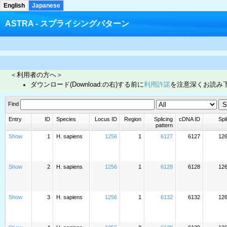
English
Japanese
ASTRA - スプライシングパターン
＜利用者の方へ＞
ダウンロード(Download:の右)する前に
利用許諾
を注意深くお読み
Find
Entry
ID
Species
Locus ID
Region
Splicing
cDNA ID
Spli
pattern
Show
1
H. sapiens
1256
1
6127
6127
12
Show
2
H. sapiens
1256
1
6128
6128
12
Show
3
H. sapiens
1256
1
6132
6132
12