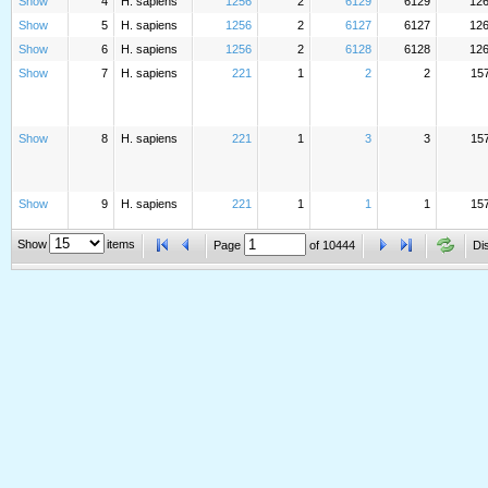
Show
4
H. sapiens
1256
2
6129
6129
12
Show
5
H. sapiens
1256
2
6127
6127
12
Show
6
H. sapiens
1256
2
6128
6128
12
Show
7
H. sapiens
221
1
2
2
15
Show
8
H. sapiens
221
1
3
3
15
Show
9
H. sapiens
221
1
1
1
15
Show
items
Page
of
10444
Di
Show
10
H. sapiens
477
1
12
12
14
Show
11
H. sapiens
477
1
13
13
14
Show
12
H. sapiens
477
1
14
14
14
Show
13
H. sapiens
477
1
16
16
14