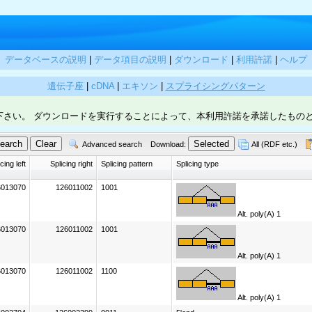
データベースの説明
|
データ項目の説明
|
ダウンロード
|
利用許諾
|
ヘルプ
遺伝子座
|
cDNA
|
エキソン
|
スプライシングパターン
下さい。 ダウンロードを実行することによって、本利用許諾を承諾したもの
Advanced search
Download:
All (RDF etc.)
cing left
Splicing right
Splicing pattern
Splicing type
6013070
126011002
1001
Alt. poly(A) 1
6013070
126011002
1001
Alt. poly(A) 1
6013070
126011002
1100
Alt. poly(A) 1