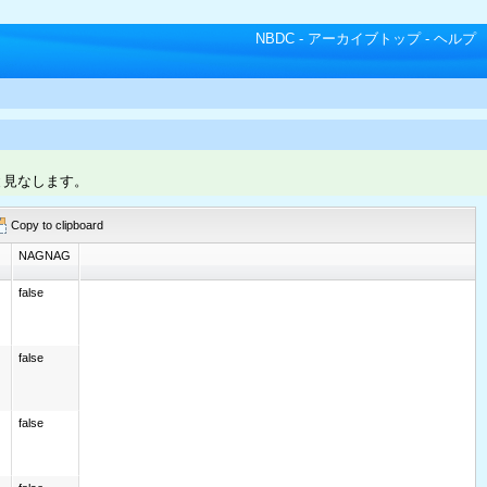
NBDC
-
アーカイブトップ
-
ヘルプ
と見なします。
Copy to clipboard
NAGNAG
false
false
false