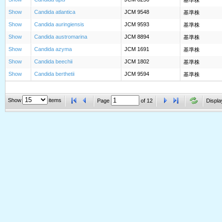
基準株
Show
Candida atlantica
JCM 9548
基準株
Show
Candida auringiensis
JCM 9593
基準株
Show
Candida austromarina
JCM 8894
基準株
Show
Candida azyma
JCM 1691
基準株
Show
Candida beechii
JCM 1802
基準株
Show
Candida berthetii
JCM 9594
基準株
Show
items
Page
of
12
Displa