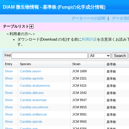
DIAM 微生物情報 - 基準株 (Fungiの化学成分情報)
データベースの説明
|
データ項
テーブルリスト
＜利用者の方へ＞
ダウンロード(Download:の右)する前に
利用許諾
を注意深くお読み
す。
Find
Entry
Species
Strain
基準株
Show
Candida aaseri
JCM 1689
基準株
Show
Candida agrestis
JCM 2321
基準株
Show
Candida akabanensis
JCM 9115
基準株
Show
Candida albicans
JCM 1542
基準株
Show
Candida anatomiae
JCM 9547
基準株
Show
Candida ancudensis
JCM 8915
基準株
Show
Candida antillancae
JCM 9581
基準株
Show
Candida apicola
JCM 9592
基準株
Show
Candida apis
JCM 8256