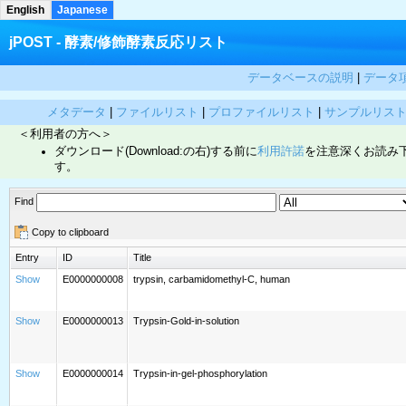
English
Japanese
jPOST - 酵素/修飾酵素反応リスト
データベースの説明
|
データ
メタデータ
|
ファイルリスト
|
プロファイルリスト
|
サンプルリス
＜利用者の方へ＞
ダウンロード(Download:の右)する前に
利用許諾
を注意深くお読み
す。
Find
Copy to clipboard
Entry
ID
Title
Show
E0000000008
trypsin, carbamidomethyl-C, human
Show
E0000000013
Trypsin-Gold-in-solution
Show
E0000000014
Trypsin-in-gel-phosphorylation