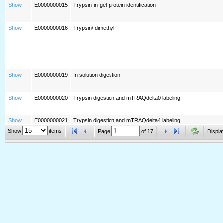
Show
E0000000015
Trypsin-in-gel-protein identification
Show
E0000000016
Trypsin/ dimethyl
Show
E0000000019
In solution digestion
Show
E0000000020
Trypsin digestion and mTRAQdelta0 labeling
Show
E0000000021
Trypsin digestion and mTRAQdelta4 labeling
Show
items
Page
of
17
Displa
Show
E0000000022
Trypsin-Dimethyl (Heavy)
Show
E0000000023
AspN-Dimethyl (Heavy)