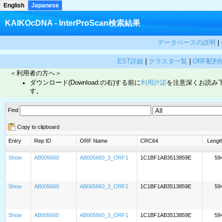
English
Japanese
KAIKOcDNA - InterProScan検索結果
データベースの説明
|
EST詳細
|
クラスタ一覧
|
ORF配列
＜利用者の方へ＞
ダウンロード(Download:の右)する前に
利用許諾
を注意深くお読み
す。
Find
Copy to clipboard
Entry
Rep ID
ORF Name
CRC64
Lengt
Show
AB005660
AB005660_3_ORF1
1C1BF1AB3513859E
59
Show
AB005660
AB005660_3_ORF1
1C1BF1AB3513859E
59
Show
AB005660
AB005660_3_ORF1
1C1BF1AB3513859E
59