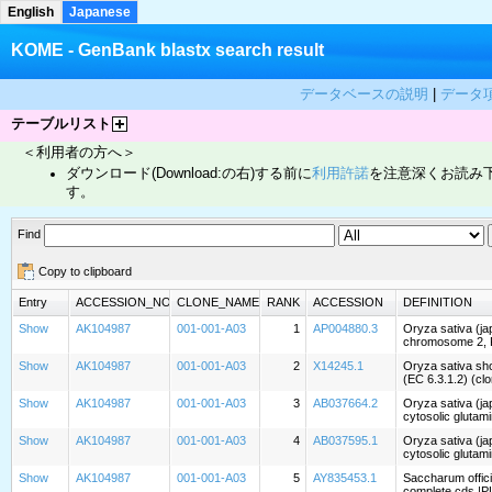
English
Japanese
KOME - GenBank blastx search result
データベースの説明
|
データ
テーブルリスト
＜利用者の方へ＞
ダウンロード(Download:の右)する前に
利用許諾
を注意深くお読み
す。
Find
Copy to clipboard
Entry
ACCESSION_NO
CLONE_NAME
RANK
ACCESSION
DEFINITION
Show
AK104987
001-001-A03
1
AP004880.3
Oryza sativa (ja
chromosome 2, 
Show
AK104987
001-001-A03
2
X14245.1
Oryza sativa sh
(EC 6.3.1.2) (c
Show
AK104987
001-001-A03
3
AB037664.2
Oryza sativa (ja
cytosolic glutam
Show
AK104987
001-001-A03
4
AB037595.1
Oryza sativa (j
cytosolic glutam
Show
AK104987
001-001-A03
5
AY835453.1
Saccharum offic
complete cds.|