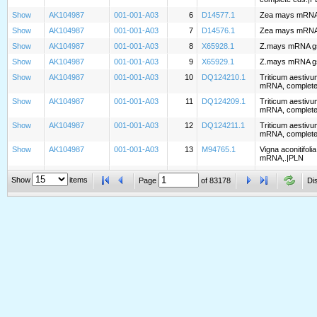
Show
AK104987
001-001-A03
6
D14577.1
Zea mays mRNA f
Show
AK104987
001-001-A03
7
D14576.1
Zea mays mRNA f
Show
AK104987
001-001-A03
8
X65928.1
Z.mays mRNA gs1
Show
AK104987
001-001-A03
9
X65929.1
Z.mays mRNA gs1
Show
AK104987
001-001-A03
10
DQ124210.1
Triticum aestiv
mRNA, complete
Show
AK104987
001-001-A03
11
DQ124209.1
Triticum aestiv
mRNA, complete
Show
AK104987
001-001-A03
12
DQ124211.1
Triticum aestiv
mRNA, complete
Show
AK104987
001-001-A03
13
M94765.1
Vigna aconitifoli
mRNA,.|PLN
Show
AK104987
001-001-A03
14
AY426757.1
Nicotiana atten
Show
items
Page
of
83178
Di
cds.|PLN
Show
AK104987
001-001-A03
15
X94321.1
V.vinifera mRNA 
pGS1;2).|PLN