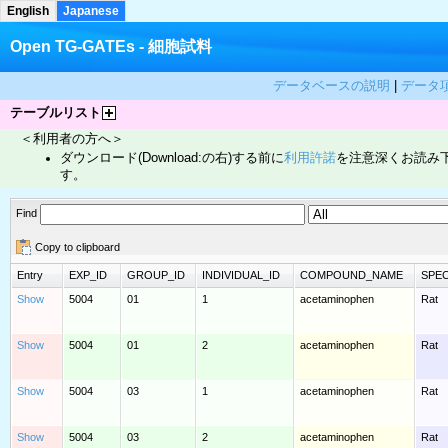
English
Japanese
Open TG-GATEs - 細胞試料
データベースの説明
|
データ
テーブルリスト
＜利用者の方へ＞
ダウンロード(Download:の右)する前に
利用許諾
を注意深くお読み
す。
Find
Copy to clipboard
Entry
EXP_ID
GROUP_ID
INDIVIDUAL_ID
COMPOUND_NAME
SPEC
Show
5004
01
1
acetaminophen
Rat
Show
5004
01
2
acetaminophen
Rat
Show
5004
03
1
acetaminophen
Rat
Show
5004
03
2
acetaminophen
Rat