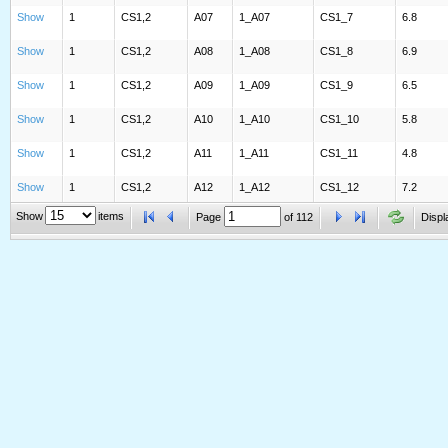
Show
1
CS1,2
A07
1_A07
CS1_7
6.8
Show
1
CS1,2
A08
1_A08
CS1_8
6.9
Show
1
CS1,2
A09
1_A09
CS1_9
6.5
Show
1
CS1,2
A10
1_A10
CS1_10
5.8
Show
1
CS1,2
A11
1_A11
CS1_11
4.8
Show
1
CS1,2
A12
1_A12
CS1_12
7.2
Show
items
Page
of
112
Displ
Show
1
CS1,2
B01
1_B01
CS1_13
8.7
Show
1
CS1,2
B02
1_B02
CS1_14
7.2
Show
1
CS1,2
B03
1_B03
CS1_15
6.5