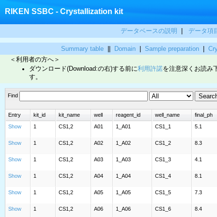
RIKEN SSBC - Crystallization kit
データベースの説明
|
データ項
Summary table
||
Domain
|
Sample preparation
|
Cry
＜利用者の方へ＞
ダウンロード(Download:の右)する前に
利用許諾
を注意深くお読み
す。
Find
Entry
kit_id
kit_name
well
reagent_id
well_name
final_ph
Show
1
CS1,2
A01
1_A01
CS1_1
5.1
Show
1
CS1,2
A02
1_A02
CS1_2
8.3
Show
1
CS1,2
A03
1_A03
CS1_3
4.1
Show
1
CS1,2
A04
1_A04
CS1_4
8.1
Show
1
CS1,2
A05
1_A05
CS1_5
7.3
Show
1
CS1,2
A06
1_A06
CS1_6
8.4