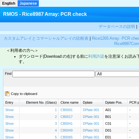
English
Japanese
RMOS - Rice8987 Array: PCR check
データベースの説明
|
カスタムアレイとコマーシャルアレイの比較表
|
Rice1265 Array: PCR che
Rice8987Corre
＜利用者の方へ＞
ダウンロード(Download:の右)する前に
利用許諾
を注意深くお読み
す。
Find
Copy to clipboard
Entry
Element No. (Glass)
Clone name
Dplate
Dplate Pos.
PCR pr
Show
1
CB0001
DPlate 001
A01
-
Show
2
CB0017
DPlate 001
B01
-
Show
3
CB0041
DPlate 001
C01
-
Show
4
CB0049
DPlate 001
D01
-
Show
5
CB0065
DPlate 001
E01
-