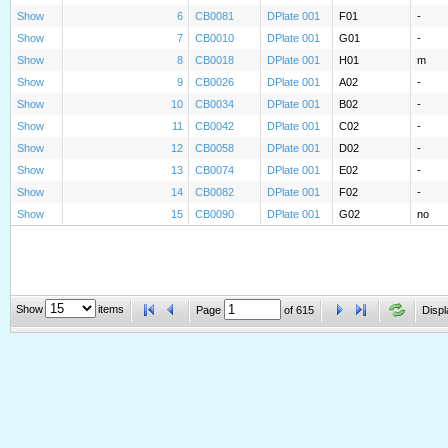
Show
6
CB0081
DPlate 001
F01
-
Show
7
CB0010
DPlate 001
G01
-
Show
8
CB0018
DPlate 001
H01
m
Show
9
CB0026
DPlate 001
A02
-
Show
10
CB0034
DPlate 001
B02
-
Show
11
CB0042
DPlate 001
C02
-
Show
12
CB0058
DPlate 001
D02
-
Show
13
CB0074
DPlate 001
E02
-
Show
14
CB0082
DPlate 001
F02
-
Show
15
CB0090
DPlate 001
G02
no
Show
items
Page
of
615
Displ