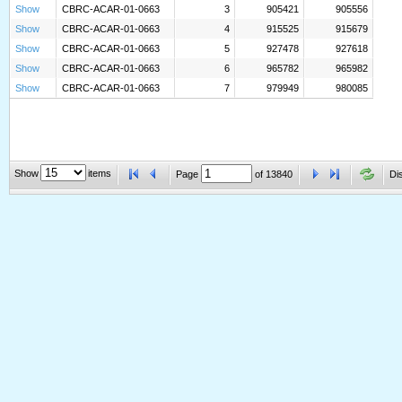
Show
CBRC-ACAR-01-0663
3
905421
905556
Show
CBRC-ACAR-01-0663
4
915525
915679
Show
CBRC-ACAR-01-0663
5
927478
927618
Show
CBRC-ACAR-01-0663
6
965782
965982
Show
CBRC-ACAR-01-0663
7
979949
980085
Show
items
Page
of
13840
Di