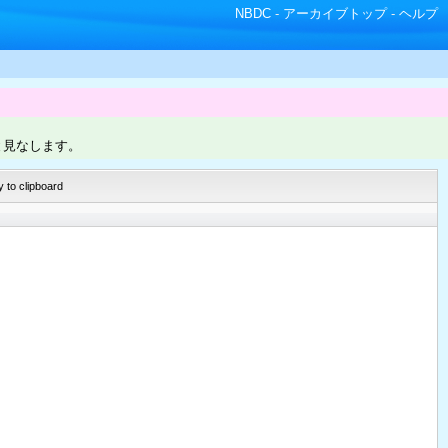
NBDC
-
アーカイブトップ
-
ヘルプ
と見なします。
 to clipboard