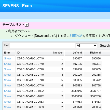
SEVENS - Exon
テーブルリスト
＜利用者の方へ＞
ダウンロード(Download:の右)する前に
利用許諾
を注意深くお読み
Find
Entry
ID
Number
Leftend
Rightend
Show
CBRC-ACAR-01-0740
1
890687
890866
Show
CBRC-ACAR-01-0740
2
897125
897321
Show
CBRC-ACAR-01-0740
3
899638
900655
Show
CBRC-ACAR-01-0740
4
902190
902338
Show
CBRC-ACAR-01-0740
5
905035
905472
Show
CBRC-ACAR-01-0740
6
906593
906758
Show
CBRC-ACAR-01-1092
1
3636945
3637727
Show
CBRC-ACAR-01-1092
2
3665838
3666236
Show
CBRC-ACAR-01-0663
1
674933
675463
Show
CBRC-ACAR-01-0663
2
788878
789094