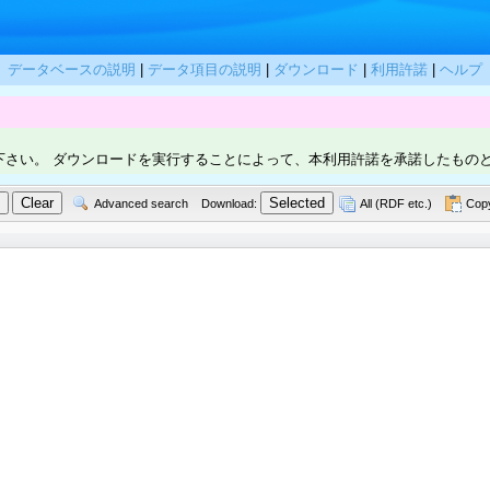
データベースの説明
|
データ項目の説明
|
ダウンロード
|
利用許諾
|
ヘルプ
下さい。 ダウンロードを実行することによって、本利用許諾を承諾したもの
Advanced search
Download:
All (RDF etc.)
Copy