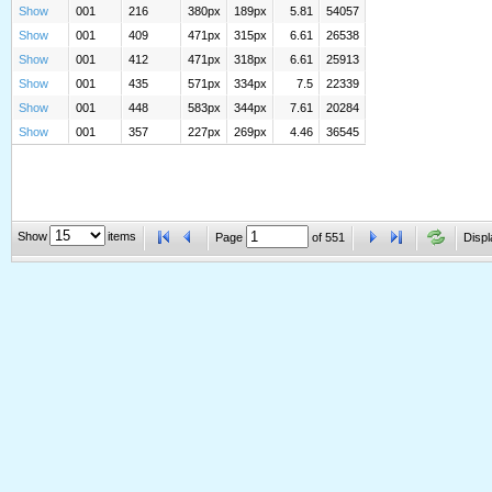
Show
001
216
380px
189px
5.81
54057
Show
001
409
471px
315px
6.61
26538
Show
001
412
471px
318px
6.61
25913
Show
001
435
571px
334px
7.5
22339
Show
001
448
583px
344px
7.61
20284
Show
001
357
227px
269px
4.46
36545
Show
items
Page
of
551
Displ