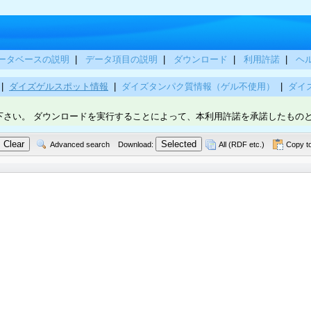
ータベースの説明
|
データ項目の説明
|
ダウンロード
|
利用許諾
|
ヘ
|
ダイズゲルスポット情報
|
ダイズタンパク質情報（ゲル不使用）
|
ダイ
下さい。 ダウンロードを実行することによって、本利用許諾を承諾したもの
Advanced search
Download:
All (RDF etc.)
Copy to