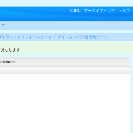
NBDC
-
アーカイブトップ
-
ヘルプ
ルプ
ズトランスクリプトームデータ
|
ダイズタンパク質比較データ
と見なします。
 clipboard