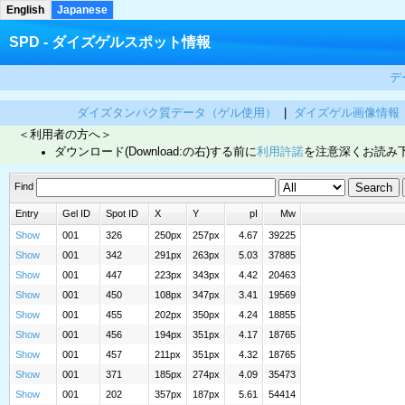
English
Japanese
SPD - ダイズゲルスポット情報
デ
ダイズタンパク質データ（ゲル使用）
|
ダイズゲル画像情報
＜利用者の方へ＞
ダウンロード(Download:の右)する前に
利用許諾
を注意深くお読み
Find
Entry
Gel ID
Spot ID
X
Y
pI
Mw
Show
001
326
250px
257px
4.67
39225
Show
001
342
291px
263px
5.03
37885
Show
001
447
223px
343px
4.42
20463
Show
001
450
108px
347px
3.41
19569
Show
001
455
202px
350px
4.24
18855
Show
001
456
194px
351px
4.17
18765
Show
001
457
211px
351px
4.32
18765
Show
001
371
185px
274px
4.09
35473
Show
001
202
357px
187px
5.61
54414