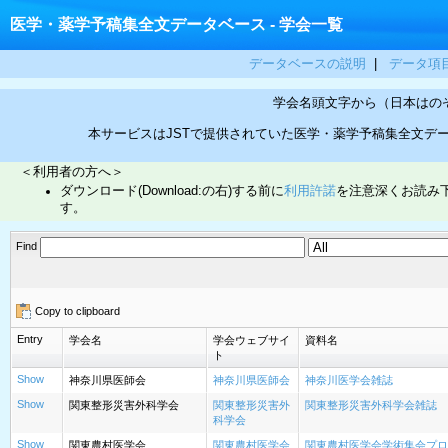
医学・薬学予稿集全文データベース - 学会一覧
データベースの説明
|
データ項
学会名頭文字から（日本はの
本サービスはJSTで提供されていた医学・薬学予稿集全文デ
＜利用者の方へ＞
ダウンロード(Download:の右)する前に
利用許諾
を注意深くお読み
す。
Find
Copy to clipboard
Entry
学会名
学会ウェブサイ
資料名
ト
Show
神奈川県医師会
神奈川県医師会
神奈川医学会雑誌
Show
関東整形災害外科学会
関東整形災害外
関東整形災害外科学会雑誌
科学会
Show
関東農村医学会
関東農村医学会
関東農村医学会学術集会プロ