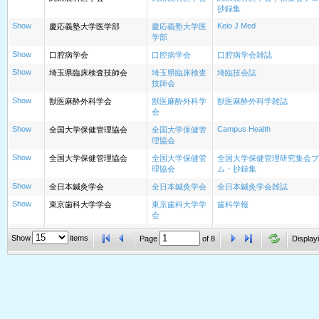
抄録集
Show
Keio J Med
慶応義塾大学医学部
慶応義塾大学医
学部
Show
口腔病学会
口腔病学会
口腔病学会雑誌
Show
埼玉県臨床検査技師会
埼玉県臨床検査
埼臨技会誌
技師会
Show
獣医麻酔外科学会
獣医麻酔外科学
獣医麻酔外科学雑誌
会
Show
Campus Health
全国大学保健管理協会
全国大学保健管
理協会
Show
全国大学保健管理協会
全国大学保健管
全国大学保健管理研究集会プ
理協会
ム・抄録集
Show
全日本鍼灸学会
全日本鍼灸学会
全日本鍼灸学会雑誌
Show
東京歯科大学学会
東京歯科大学学
歯科学報
会
Show
東京精神科病院協会
東京精神科病院
東京精神科病院協会学会抄録
Show
items
Page
of
8
Displayi
協会
Show
東北公衆衛生学会
東北公衆衛生学
東北公衆衛生学会講演集
会
Show
西日本整形災害外科学会
西日本整形災害
整形外科と災害外科
外科学会
Show
Drug Deliv Syst
日本DDS学会
日本DDS学会