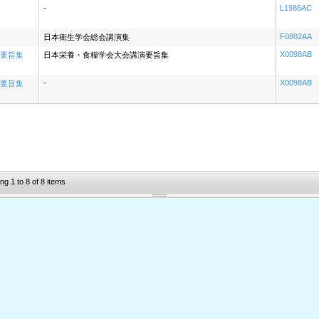
-
L1986AC
F0882AA
日本衛生学会総会講演集
X0098AB
要旨集
日本栄養・食糧学会大会講演要旨集
-
X0098AB
要旨集
ng 1 to 8 of 8 items