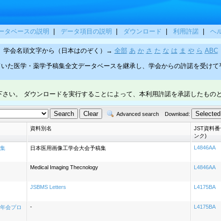
ータベースの説明
|
データ項目の説明
|
ダウンロード
|
利用許諾
|
ヘ
学会名頭文字から（日本はのぞく）→
全部
あ
か
さ
た
な
は
ま
や
ら
ABC
ていた医学・薬学予稿集全文データベースを継承し、学会からの許諾を受けて
下さい。 ダウンロードを実行することによって、本利用許諾を承諾したもの
Advanced search
Download:
資料別名
JST資料番号
ンク)
L4846AA
集
日本医用画像工学会大会予稿集
Medical Imaging Thecnology
L4846AA
JSBMS Letters
L4175BA
-
L4175BA
年会プロ