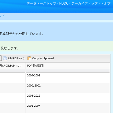
データベーストップ
-
NBDC
-
アーカイブトップ
-
ヘルプ
ルプ
平成23年から公開しています。
と見なします。
All (RDF etc.)
Copy to clipboard
(J-Globalへのリ
PDF収録期間
2004-2009
-
2000, 2002
-
2008-2012
-
2001-2007
-