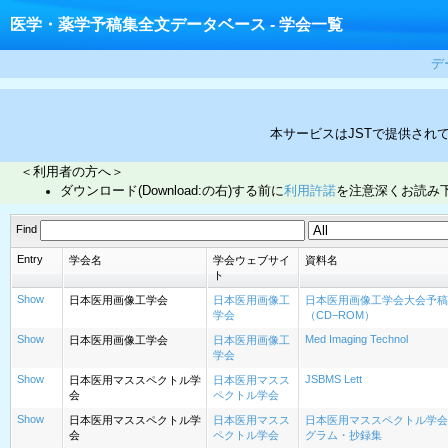
医学・薬学予稿集全文データベース - 学会一覧
デ
本サービスはJSTで提供され
＜利用者の方へ＞
ダウンロード(Download:の右)する前に
利用許諾
を注意深くお読み
Find
Entry
学会名
学会ウェブサイ
資料名
ト
Show
日本医用画像工学会
日本医用画像工
日本医用画像工学会大会予稿
学会
（CD−ROM）
Show
Med Imaging Technol
日本医用画像工学会
日本医用画像工
学会
Show
JSBMS Lett
日本医用マススペクトル学
日本医用マスス
会
ペクトル学会
Show
日本医用マススペクトル学
日本医用マスス
日本医用マススペクトル学会
会
ペクトル学会
グラム・抄録集