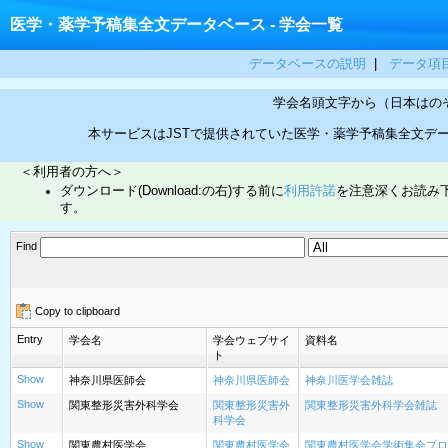
医学・薬学予稿集全文データベース - 学会一覧
データベースの説明
|
データ項
学会名頭文字から（日本はの
本サービスはJSTで提供されていた医学・薬学予稿集全文デ
＜利用者の方へ＞
ダウンロード(Download:の右)する前に
利用許諾
を注意深くお読み
す。
Find
Copy to clipboard
Entry
学会名
学会ウェブサイ
資料名
ト
Show
神奈川県医師会
神奈川県医師会
神奈川医学会雑誌
Show
関東整形災害外科学会
関東整形災害外
関東整形災害外科学会雑誌
科学会
Show
関東農村医学会
関東農村医学会
関東農村医学会学術集会プロ