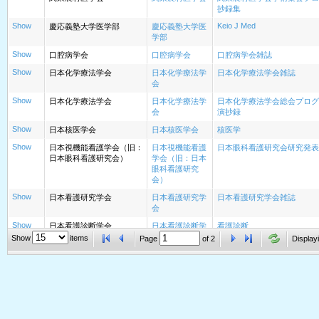
抄録集
Show
Keio J Med
慶応義塾大学医学部
慶応義塾大学医
学部
Show
口腔病学会
口腔病学会
口腔病学会雑誌
Show
日本化学療法学会
日本化学療法学
日本化学療法学会雑誌
会
Show
日本化学療法学会
日本化学療法学
日本化学療法学会総会プログ
会
演抄録
Show
日本核医学会
日本核医学会
核医学
Show
日本視機能看護学会（旧：
日本視機能看護
日本眼科看護研究会研究発表
日本眼科看護研究会）
学会（旧：日本
眼科看護研究
会）
Show
日本看護研究学会
日本看護研究学
日本看護研究学会雑誌
会
Show
日本看護診断学会
日本看護診断学
看護診断
会
Show
items
Page
of
2
Displayi
Show
日本感染看護学会
日本感染看護学
日本感染看護学会学術集会講
会
Show
日本肝臓学会
日本肝臓学会
肝臓
Show
日本癌治療学会
日本癌治療学会
日本癌治療学会誌