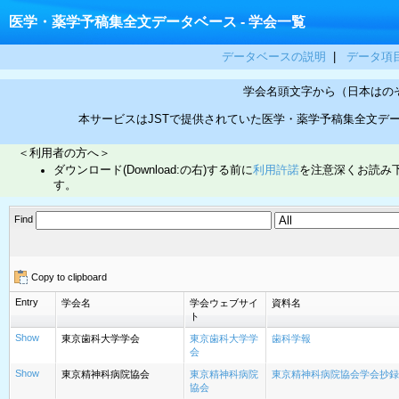
医学・薬学予稿集全文データベース - 学会一覧
データベースの説明
|
データ項
学会名頭文字から（日本はの
本サービスはJSTで提供されていた医学・薬学予稿集全文デ
＜利用者の方へ＞
ダウンロード(Download:の右)する前に
利用許諾
を注意深くお読み
す。
Find
Copy to clipboard
Entry
学会名
学会ウェブサイ
資料名
ト
Show
東京歯科大学学会
東京歯科大学学
歯科学報
会
Show
東京精神科病院協会
東京精神科病院
東京精神科病院協会学会抄録
協会