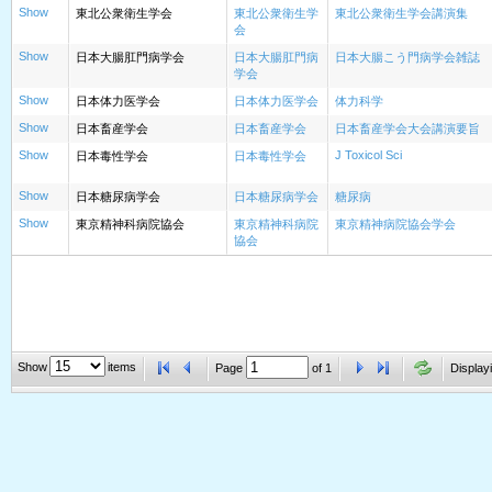
Show
東北公衆衛生学会
東北公衆衛生学
東北公衆衛生学会講演集
会
Show
日本大腸肛門病学会
日本大腸肛門病
日本大腸こう門病学会雑誌
学会
Show
日本体力医学会
日本体力医学会
体力科学
Show
日本畜産学会
日本畜産学会
日本畜産学会大会講演要旨
Show
J Toxicol Sci
日本毒性学会
日本毒性学会
Show
日本糖尿病学会
日本糖尿病学会
糖尿病
Show
東京精神科病院協会
東京精神科病院
東京精神病院協会学会
協会
Show
items
Page
of
1
Displayi