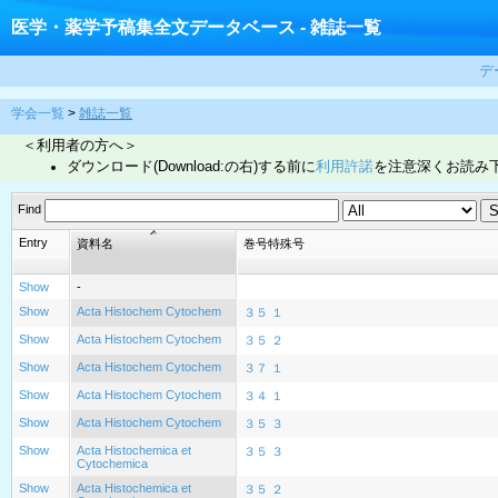
医学・薬学予稿集全文データベース - 雑誌一覧
デ
学会一覧
>
雑誌一覧
＜利用者の方へ＞
ダウンロード(Download:の右)する前に
利用許諾
を注意深くお読み
Find
Entry
資料名
巻号特殊号
Show
-
Show
Acta Histochem Cytochem
３５ １
Show
Acta Histochem Cytochem
３５ ２
Show
Acta Histochem Cytochem
３７ １
Show
Acta Histochem Cytochem
３４ １
Show
Acta Histochem Cytochem
３５ ３
Show
Acta Histochemica et
３５ ３
Cytochemica
Show
Acta Histochemica et
３５ ２