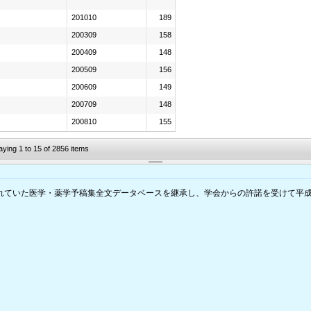
201010
189
200309
158
200409
148
200509
156
200609
149
200709
148
200810
155
aying 1 to 15 of 2856 items
されていた医学・薬学予稿集全文データベースを継承し、学会からの許諾を受けて平成