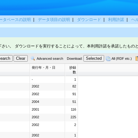
ータベースの説明
|
データ項目の説明
|
ダウンロード
|
利用許諾
|
ヘ
下さい。 ダウンロードを実行することによって、本利用許諾を承諾したもの
Advanced search
Download:
All (RDF etc.)
発行年・月・日
抄録
数
-
1
2002
82
2002
91
2004
51
2001
116
2002
225
2002
2
2002
1