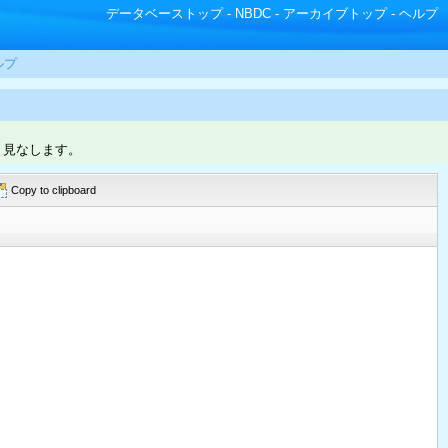
データベーストップ
-
NBDC
-
アーカイブトップ
-
ヘルプ
ルプ
と見なします。
Copy to clipboard