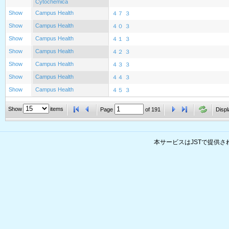
Cytochemica
Show
Campus Health
４７ ３
Show
Campus Health
４０ ３
Show
Campus Health
４１ ３
Show
Campus Health
４２ ３
Show
Campus Health
４３ ３
Show
Campus Health
４４ ３
Show
Campus Health
４５ ３
Show
items
Page
of
191
Displ
本サービスはJSTで提供