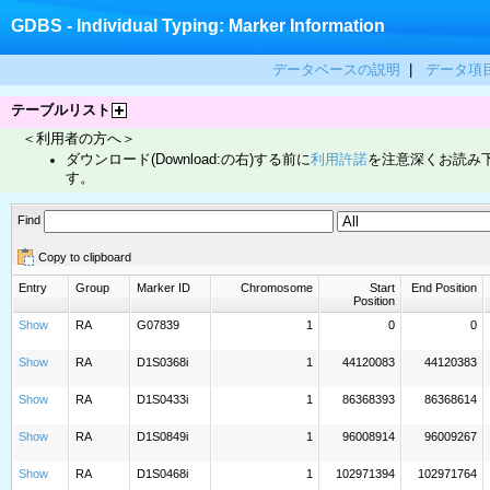
GDBS - Individual Typing: Marker Information
データベースの説明
|
データ項
テーブルリスト
＜利用者の方へ＞
ダウンロード(Download:の右)する前に
利用許諾
を注意深くお読み
す。
Find
Copy to clipboard
Entry
Group
Marker ID
Chromosome
Start
End Position
Position
Show
RA
G07839
1
0
0
Show
RA
D1S0368i
1
44120083
44120383
Show
RA
D1S0433i
1
86368393
86368614
Show
RA
D1S0849i
1
96008914
96009267
Show
RA
D1S0468i
1
102971394
102971764