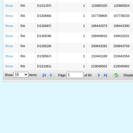
Show
RA
D1S1297i
1
115865320
115865554
Show
RA
D1S0666i
1
157738800
157739233
Show
RA
D1S0687i
1
198442973
198443390
Show
RA
D1S0538i
1
199409910
199410231
Show
RA
D1S0528i
1
200843282
200843759
Show
RA
D1S0567i
1
210441169
210441554
Show
RA
D1S1061i
1
219040502
219040902
Show
items
Page
of
60
Displa
Show
RA
D1S0564i
1
224014460
224014778
Show
RA
D1S0989i
1
227672633
227673098
Show
RA
D10S0607i
10
0
0