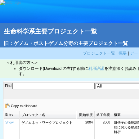
生命科学系主要プロジェクト一覧
旧：ゲノム・ポストゲノム分野の主要プロジェクト一覧
プロジェクト一覧
|
概要
|
デー
＜利用者の方へ＞
ダウンロード(Download:の右)する前に
利用許諾
を注意深くお読み
す。
Find
Copy to clipboard
Entry
プロジェクト名
開始年度
終了年度
概要
Show
2004
2008
ゲノムネットワークプロジェクト
遺伝子の発現調
能に関わる網羅
解析