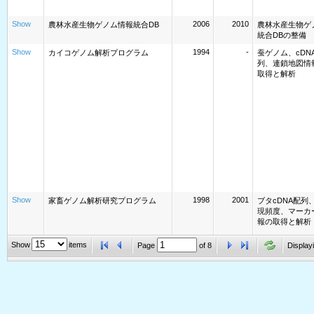
Show
2006
2010
農林水産生物ゲノム情報統合DB
農林水産生物ゲ
統合DBの整備
Show
1994
-
カイコゲノム解析プログラム
蚕ゲノム、cDN
列、連鎖地図情
取得と解析
Show
1998
2001
家畜ゲノム解析研究プログラム
ブタcDNA配列
現頻度、マーカ
報の取得と解析
Show
Show
items
1991
2004
イネゲノム解析プロジェクト
Page
of
8
イネゲノム配列
Displayi
読および遺伝子
能解明